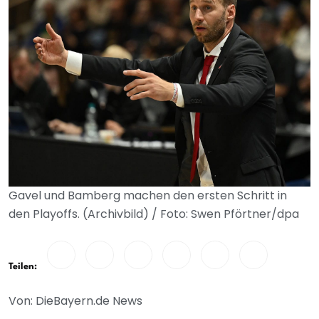
Gavel und Bamberg machen den ersten Schritt in
den Playoffs. (Archivbild) / Foto: Swen Pförtner/dpa
Teilen:
Von: DieBayern.de News