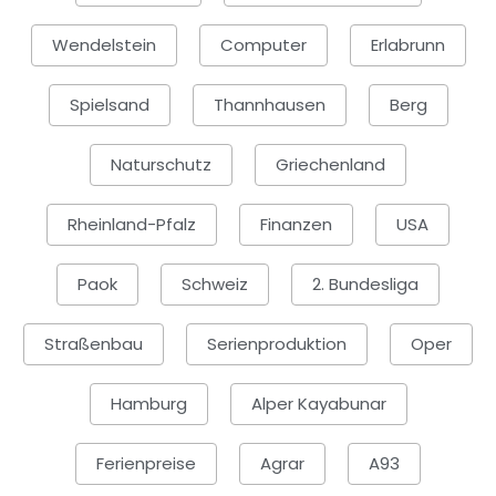
Wendelstein
Computer
Erlabrunn
Spielsand
Thannhausen
Berg
Naturschutz
Griechenland
Rheinland-Pfalz
Finanzen
USA
Paok
Schweiz
2. Bundesliga
Straßenbau
Serienproduktion
Oper
Hamburg
Alper Kayabunar
Ferienpreise
Agrar
A93