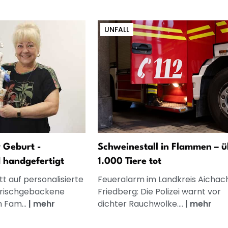
UNFALL
 Geburt -
Schweinestall in Flammen – ü
d handgefertigt
1.000 Tiere tot
t auf personalisierte
Feueralarm im Landkreis Aichac
frischgebackene
Friedberg: Die Polizei warnt vor
n Fam...
|
mehr
dichter Rauchwolke....
|
mehr