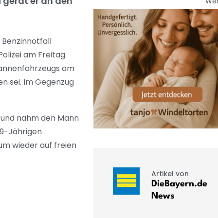
 gerät er an den
We
 Benzinnotfall
Polizei am Freitag
 Pannenfahrzeugs am
en sei. Im Gegenzug
en und nahm den Mann
29-Jährigen
 um wieder auf freien
Artikel von
DieBayern.de
News