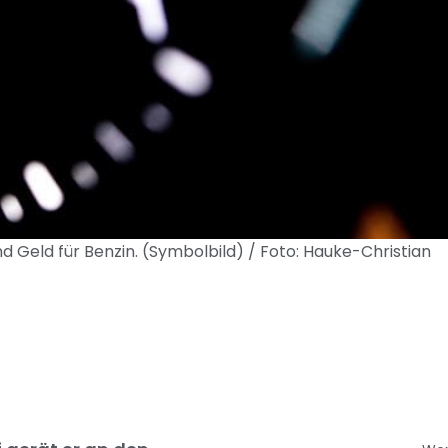
d Geld für Benzin. (Symbolbild) / Foto: Hauke-Christian