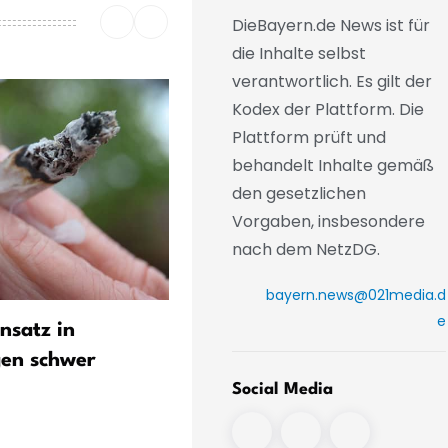
DieBayern.de News ist für
die Inhalte selbst
verantwortlich. Es gilt der
Kodex der Plattform. Die
Plattform prüft und
behandelt Inhalte gemäß
den gesetzlichen
Vorgaben, insbesondere
nach dem NetzDG.
bayern.news@021media.d
e
insatz in
Frau mit Messer schwer
gen schwer
verletzt – Tatverdächtiger
gefasst
Social Media