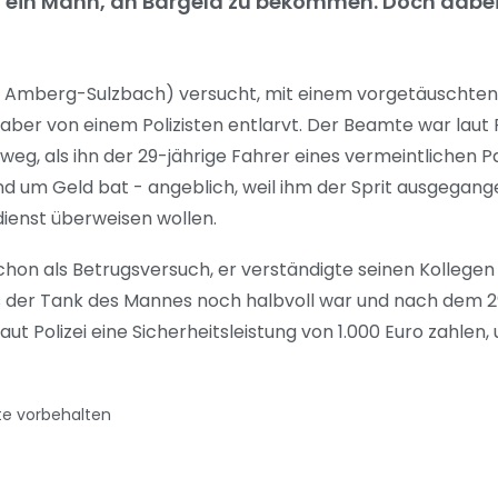
 ein Mann, an Bargeld zu bekommen. Doch dabei
eis Amberg-Sulzbach) versucht, mit einem vorgetäuschten
aber von einem Polizisten entlarvt. Der Beamte war laut 
eg, als ihn der 29-jährige Fahrer eines vermeintlichen
d um Geld bat - angeblich, weil ihm der Sprit ausgegang
dienst überweisen wollen.
schon als Betrugsversuch, er verständigte seinen Kolleg
 dass der Tank des Mannes noch halbvoll war und nach dem 
t Polizei eine Sicherheitsleistung von 1.000 Euro zahlen,
te vorbehalten