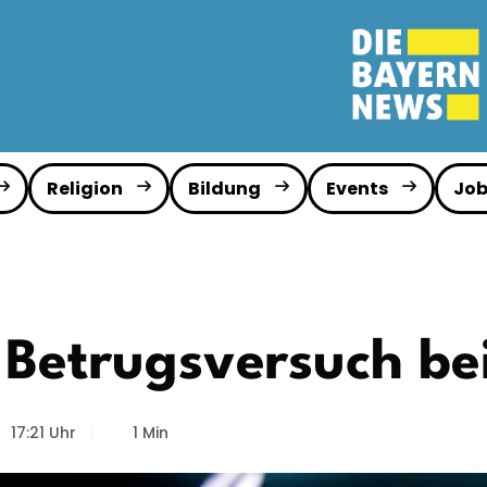
Religion
Bildung
Events
Job
t Betrugsversuch b
17:21 Uhr
1 Min