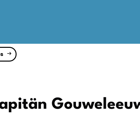
s
Kapitän Gouweleeu