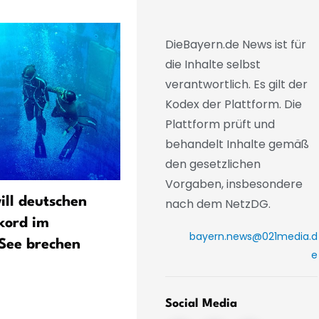
DieBayern.de News ist für
die Inhalte selbst
verantwortlich. Es gilt der
Kodex der Plattform. Die
Plattform prüft und
behandelt Inhalte gemäß
den gesetzlichen
Vorgaben, insbesondere
ill deutschen
Bayern blickt schon auf
nach dem NetzDG.
kord im
Supercup - «Messer zwisc
bayern.news@021media.d
See brechen
Zähnen»
e
Social Media