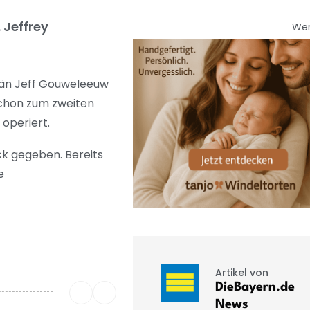
 Jeffrey
We
tän Jeff Gouweleeuw
schon zum zweiten
 operiert.
k gegeben. Bereits
e
Artikel von
DieBayern.de
News