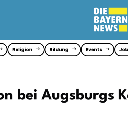
Religion
Bildung
Events
Job
on bei Augsburgs 