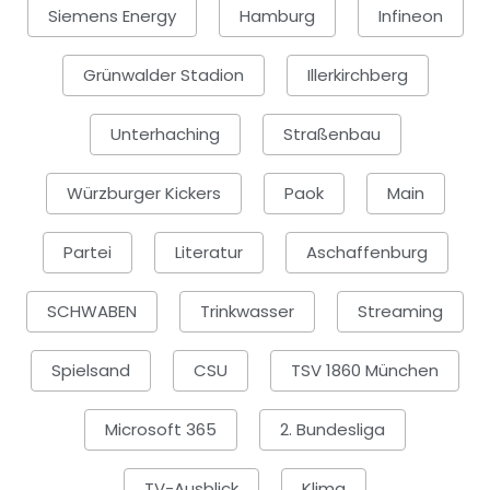
Siemens Energy
Hamburg
Infineon
Grünwalder Stadion
Illerkirchberg
Unterhaching
Straßenbau
Würzburger Kickers
Paok
Main
Partei
Literatur
Aschaffenburg
SCHWABEN
Trinkwasser
Streaming
Spielsand
CSU
TSV 1860 München
Microsoft 365
2. Bundesliga
TV-Ausblick
Klima