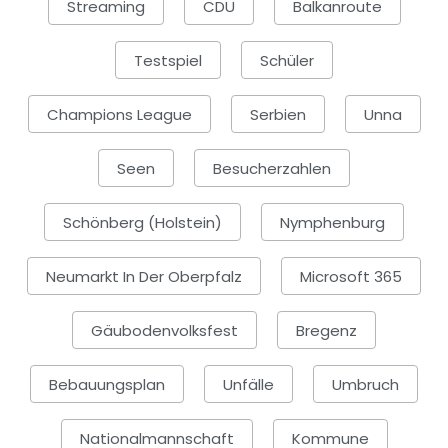
Streaming
CDU
Balkanroute
Testspiel
Schüler
Champions League
Serbien
Unna
Seen
Besucherzahlen
Schönberg (Holstein)
Nymphenburg
Neumarkt In Der Oberpfalz
Microsoft 365
Gäubodenvolksfest
Bregenz
Bebauungsplan
Unfälle
Umbruch
Nationalmannschaft
Kommune