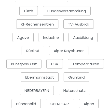
Fürth
Bundesversammlung
KI-Rechenzentren
TV-Ausblick
Agave
Industrie
Ausbildung
Rückruf
Alper Kayabunar
Kunstpark Ost
USA
Temperaturen
Ebermannstadt
Grünland
NIEDERBAYERN
Naturschutz
Bühnenbild
OBERPFALZ
Alpen